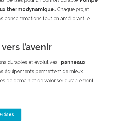
s, pensés pour un confort durable.
Pompe
 flux thermodynamique
… Chaque projet
 les consommations tout en améliorant le
ers l’avenir
ns durables et évolutives :
panneaux
s équipements permettent de mieux
ges de demain et de valoriser durablement
rtises