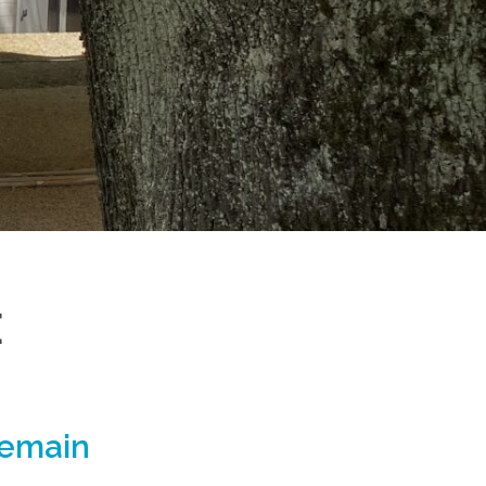
E
demain